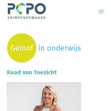
Skip
to
Menu
main
content
Raad van Toezicht