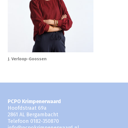
J. Verloop-Goossen
PCPO Krimpenerwaard
Hoofdstraat 69a
2861 AL Bergambacht
Telefoon 0182-350870
info@pcpokrimpenerwaard.nl